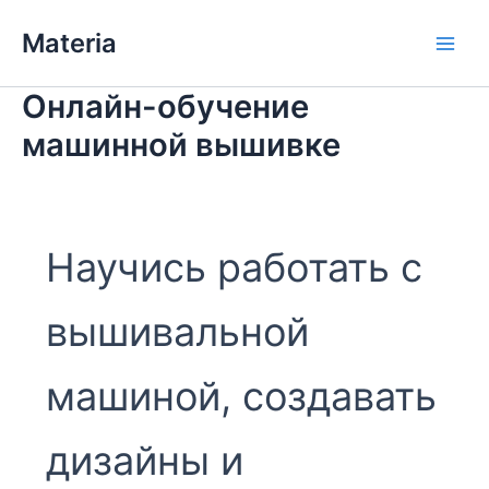
Перейти
Materia
к
Main
содержимому
Онлайн-обучение
Men
машинной вышивке
Научись работать с
вышивальной
машиной, создавать
дизайны и