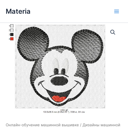
Перейти
Materia
к
Main
содержимому
Men
Онлайн-обучение машинной вышивке
/
Дизайны машинной