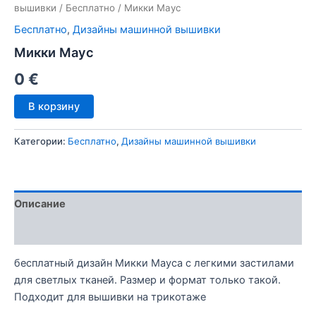
вышивки
/
Бесплатно
/ Микки Маус
Бесплатно
,
Дизайны машинной вышивки
Микки Маус
0
€
Количество
В корзину
товара
Микки
Категории:
Бесплатно
,
Дизайны машинной вышивки
Маус
Описание
Отзывы (1)
бесплатный дизайн Микки Мауса с легкими застилами
для светлых тканей. Размер и формат только такой.
Подходит для вышивки на трикотаже