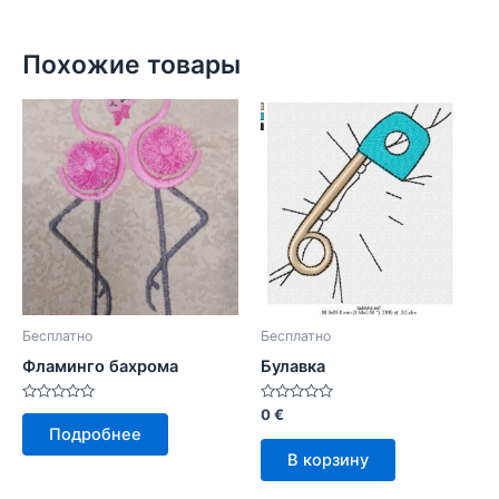
Похожие товары
Бесплатно
Бесплатно
Фламинго бахрома
Булавка
Оценка
Оценка
0
€
0
0
Подробнее
из
из
5
5
В корзину